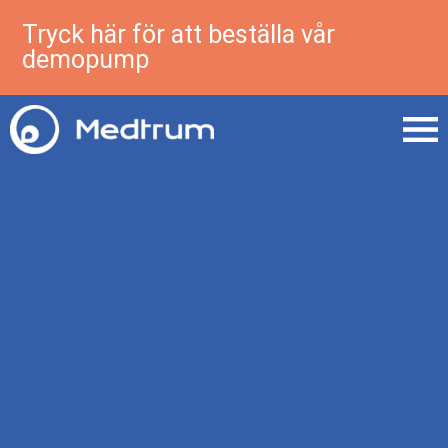
Tryck här för att beställa vår
demopump