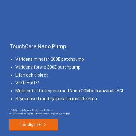
TouchCare Nano Pump
Världens minsta* 200E patchpump
Världens första 300E patchpump
Liten och diskret
Vattentät**
Möjlighet att integrera med Nano CGM och använda HCL
Styrs enkelt med hjälp av din mobiltelefon
* 13.8g – 40.5mm x 31.5mm x 11.5mm
** IP28-klassad upp till 1 timme kontinuerligt på 2,5 m djup
Lär dig mer